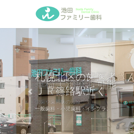
コ
ナ
ン
ビ
テ
ゲ
ン
ー
ツ
シ
へ
ョ
ス
ン
キ
に
ッ
移
プ
動
車椅子治療も可能
Previous
虫歯や歯周病の治療