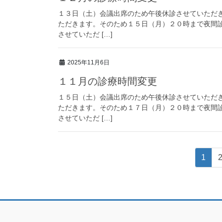
１３日（土）会議出席のため午後休診させていただ
ただきます。そのため１５日（月）２０時まで夜間
させていただ […]
2025年11月6日
１１月の診療時間変更
１５日（土）会議出席のため午後休診させていただ
ただきます。そのため１７日（月）２０時まで夜間
させていただ […]
投
固
1
稿
定
ペ
ナ
ー
ビ
ジ
ゲ