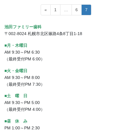
投
固
固
固
«
1
…
6
7
稿
定
定
定
ペ
ペ
ペ
ナ
池田ファミリー歯科
ー
ー
ー
ビ
〒002-8024 札幌市北区篠路4条8丁目1-18
ジ
ジ
ジ
ゲ
■月・木曜日
ー
AM 9:30～PM 6:30
シ
（最終受付PM 6:00）
ョ
■火・金曜日
ン
AM 9:30～PM 8:00
（最終受付PM 7:30）
■土 曜 日
AM 9:30～PM 5:00
（最終受付PM 4:00）
■昼 休 み
PM 1:00～PM 2:30