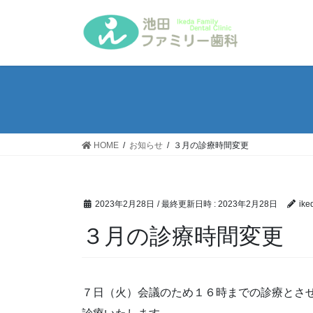
コ
ナ
ン
ビ
テ
ゲ
ン
ー
ツ
シ
へ
ョ
ス
ン
キ
に
ッ
移
HOME
お知らせ
３月の診療時間変更
プ
動
2023年2月28日
/ 最終更新日時 :
2023年2月28日
ike
３月の診療時間変更
７日（火）会議のため１６時までの診療とさ