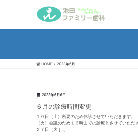
コ
ナ
ン
ビ
テ
ゲ
ン
ー
ツ
シ
へ
ョ
ス
ン
キ
に
ッ
移
HOME
2023年6月
プ
動
2023年6月6日
６月の診療時間変更
１０日（土）所要のため休診させていただきます。 
（火）会議のため１６時までの診療とさせていただ
２７日（火 […]