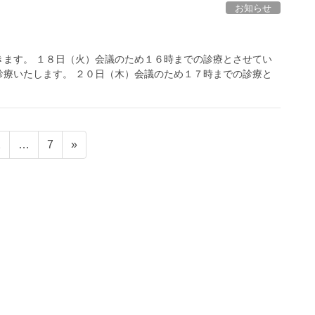
お知らせ
きます。 １８日（火）会議のため１６時までの診療とさせてい
診療いたします。 ２０日（木）会議のため１７時までの診療と
固
固
2
…
7
»
定
定
ペ
ペ
ー
ー
ジ
ジ