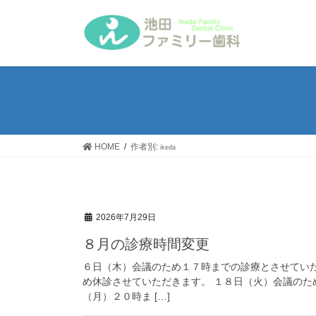
コ
ナ
ン
ビ
テ
ゲ
ン
ー
ツ
シ
へ
ョ
ス
ン
キ
に
ッ
移
HOME
作者別:
ikeda
プ
動
2026年7月29日
８月の診療時間変更
６日（木）会議のため１７時までの診療とさせてい
め休診させていただきます。 １８日（火）会議の
（月）２０時ま […]