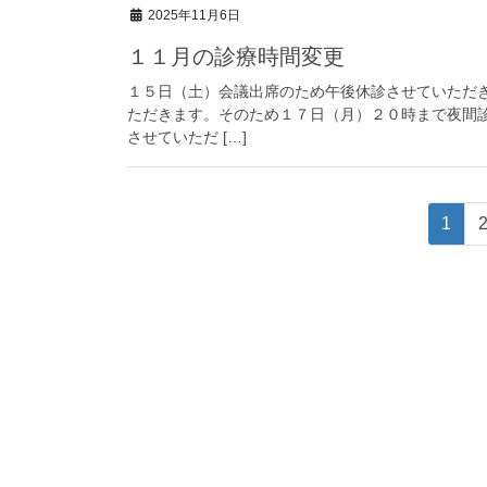
2025年11月6日
１１月の診療時間変更
１５日（土）会議出席のため午後休診させていただ
ただきます。そのため１７日（月）２０時まで夜間
させていただ […]
投
固
1
稿
定
ペ
ナ
ー
ビ
ジ
ゲ
ー
シ
ョ